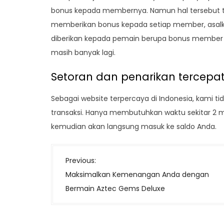
bonus kepada membernya. Namun hal tersebut tid
memberikan bonus kepada setiap member, asalk
diberikan kepada pemain berupa bonus member bar
masih banyak lagi.
Setoran dan penarikan tercepa
Sebagai website terpercaya di Indonesia, kami
transaksi. Hanya membutuhkan waktu sekitar 2 me
kemudian akan langsung masuk ke saldo Anda.
N
Previous:
a
Maksimalkan Kemenangan Anda dengan
v
Bermain Aztec Gems Deluxe
i
g