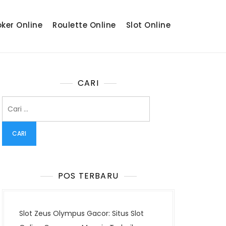
ker Online
Roulette Online
Slot Online
CARI
Cari
untuk:
POS TERBARU
Slot Zeus Olympus Gacor: Situs Slot