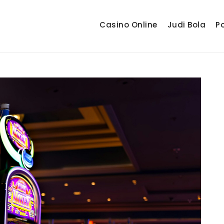
Casino Online
Judi Bola
Po