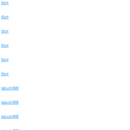
Slot
Slot
Slot
Slot
Slot
Slot
siputri88
siputri88
siputri88