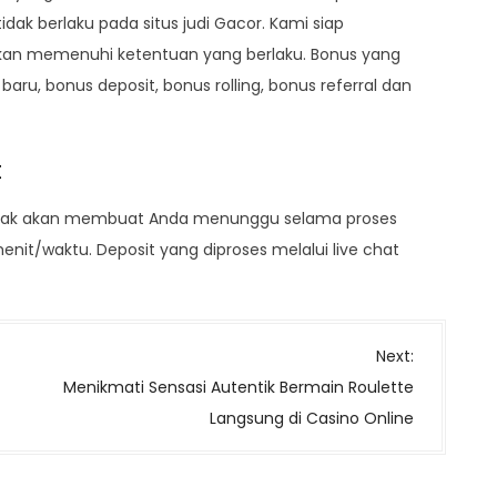
ak berlaku pada situs judi Gacor. Kami siap
an memenuhi ketentuan yang berlaku. Bonus yang
u, bonus deposit, bonus rolling, bonus referral dan
t
 tidak akan membuat Anda menunggu selama proses
nit/waktu. Deposit yang diproses melalui live chat
Next:
Menikmati Sensasi Autentik Bermain Roulette
Langsung di Casino Online