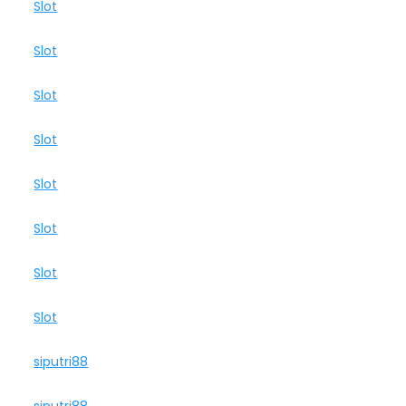
Slot
Slot
Slot
Slot
Slot
Slot
Slot
Slot
siputri88
siputri88