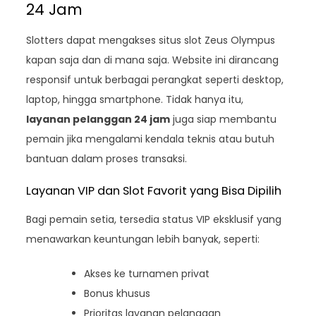
24 Jam
Slotters dapat mengakses situs slot Zeus Olympus
kapan saja dan di mana saja. Website ini dirancang
responsif untuk berbagai perangkat seperti desktop,
laptop, hingga smartphone. Tidak hanya itu,
layanan pelanggan 24 jam
juga siap membantu
pemain jika mengalami kendala teknis atau butuh
bantuan dalam proses transaksi.
Layanan VIP dan Slot Favorit yang Bisa Dipilih
Bagi pemain setia, tersedia status VIP eksklusif yang
menawarkan keuntungan lebih banyak, seperti:
Akses ke turnamen privat
Bonus khusus
Prioritas layanan pelanggan