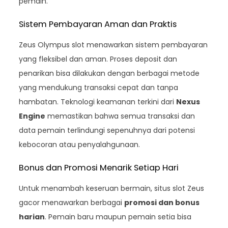
pemain.
Sistem Pembayaran Aman dan Praktis
Zeus Olympus slot menawarkan sistem pembayaran
yang fleksibel dan aman. Proses deposit dan
penarikan bisa dilakukan dengan berbagai metode
yang mendukung transaksi cepat dan tanpa
hambatan. Teknologi keamanan terkini dari
Nexus
Engine
memastikan bahwa semua transaksi dan
data pemain terlindungi sepenuhnya dari potensi
kebocoran atau penyalahgunaan.
Bonus dan Promosi Menarik Setiap Hari
Untuk menambah keseruan bermain, situs slot Zeus
gacor menawarkan berbagai
promosi dan bonus
harian
. Pemain baru maupun pemain setia bisa