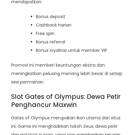
mendapatkan:
Bonus deposit
Cashback harian
Free spin
Bonus referral
Bonus loyalitas untuk member VIP
Promosi ini memberi keuntungan ekstra dan
meningkatkan peluang menang lebih besar di setiap
sesi permainan.
Slot Gates of Olympus: Dewa Petir
Penghancur Maxwin
Gates of Olympus merupakan ikon utama dari situs
ini. Game ini menghadirkan tokoh Zeus, dewa petir
dari mitologi Yunani, yang siap memberikan kejutan