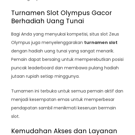
Turnamen Slot Olympus Gacor
Berhadiah Uang Tunai
Bagi Anda yang menyukai kompetisi, situs slot Zeus
Olympus juga menyelenggarakan
turnamen slot
dengan hadiah uang tunai yang sangat menarik.
Pemain dapat bersaing untuk memperebutkan posisi
puncak leaderboard dan membawa pulang hadiah
jutaan rupiah setiap minggunya.
Turnamen ini terbuka untuk semua pemain aktif dan
menjadi kesempatan emas untuk memperbesar
pendapatan sambil menikmati keseruan bermain
slot.
Kemudahan Akses dan Layanan