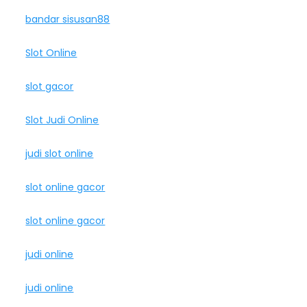
bandar sisusan88
Slot Online
slot gacor
Slot Judi Online
judi slot online
slot online gacor
slot online gacor
judi online
judi online