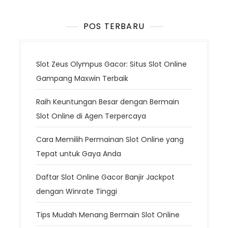
o
s
POS TERBARU
Slot Zeus Olympus Gacor: Situs Slot Online
Gampang Maxwin Terbaik
Raih Keuntungan Besar dengan Bermain
Slot Online di Agen Terpercaya
Cara Memilih Permainan Slot Online yang
Tepat untuk Gaya Anda
Daftar Slot Online Gacor Banjir Jackpot
dengan Winrate Tinggi
Tips Mudah Menang Bermain Slot Online