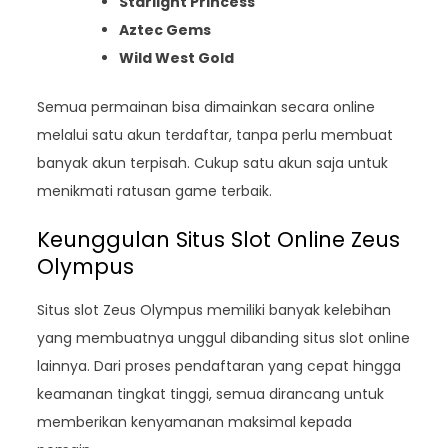
Starlight Princess
Aztec Gems
Wild West Gold
Semua permainan bisa dimainkan secara online
melalui satu akun terdaftar, tanpa perlu membuat
banyak akun terpisah. Cukup satu akun saja untuk
menikmati ratusan game terbaik.
Keunggulan Situs Slot Online Zeus
Olympus
Situs slot Zeus Olympus memiliki banyak kelebihan
yang membuatnya unggul dibanding situs slot online
lainnya. Dari proses pendaftaran yang cepat hingga
keamanan tingkat tinggi, semua dirancang untuk
memberikan kenyamanan maksimal kepada